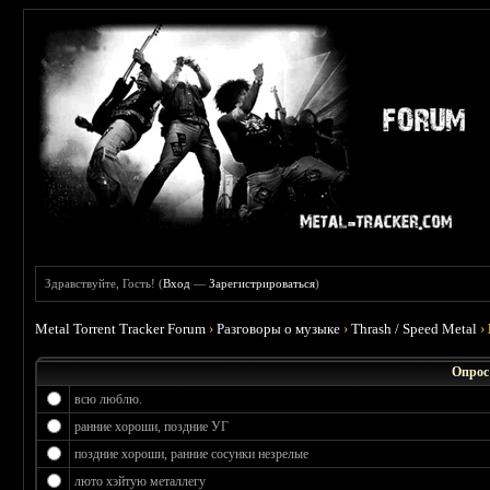
Здравствуйте, Гость! (
Вход
—
Зарегистрироваться
)
Metal Torrent Tracker Forum
›
Разговоры о музыке
›
Thrash / Speed Metal
›
Опрос
всю люблю.
ранние хороши, поздние УГ
поздние хороши, ранние сосунки незрелые
люто хэйтую металлегу