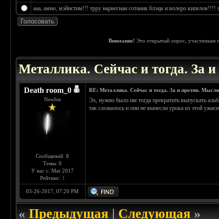
ааа, амно, мэйнстим!!! трру нарвегиан сотаник блэцк и волеро кипелов!!!! э
Внимание!
Это открытый опрос, участникам п
 4.25
Металлика. Сейчас и тогда. За 
Death room_0
RE: Металлика. Сейчас и тогда. За и против. Мысли
Newbie
Эх, нужно было им тогда прекратить выпускать альб
так сложилось и они не вынесли урока из этой ужасн
Сообщений: 8
Темы: 0
У нас с: Mar 2017
Рейтинг:
1
03-26-2017, 07:20 PM
«
Предыдущая
|
Следующая
»