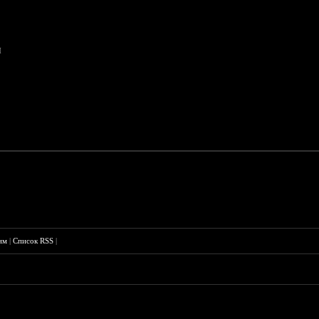
M
им
|
Список RSS
|