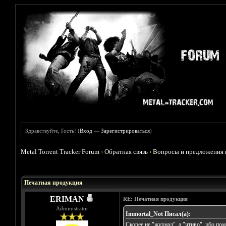
Здравствуйте, Гость! (
Вход
—
Зарегистрироваться
)
Metal Torrent Tracker Forum
›
Обратная связь
›
Вопросы и предложения 
Голосов: 0 - Средняя оценка: 0
1
2
3
4
5
Печатная продукция
ERIMAN
RE: Печатная продукция
Administrator
Immortal_Not Писал(а):
Скорее не "журнал", а "чтиво", ибо п