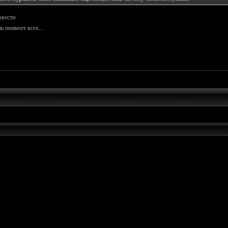
ввести
ь поимеет всех...