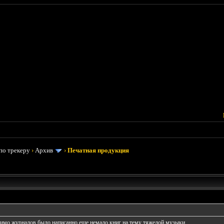
по трекеру
›
Архив
›
Печатная продукция
омимо журналов было написанно еще немало книг на тему тяжелой музыки.