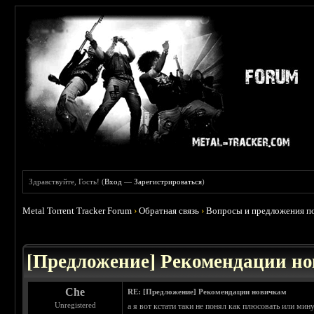
Здравствуйте, Гость! (
Вход
—
Зарегистрироваться
)
Metal Torrent Tracker Forum
›
Обратная связь
›
Вопросы и предложения по
 2.5
[Предложение] Рекомендации н
Che
RE: [Предложение] Рекомендации новичкам
Unregistered
а я вот кстати таки не понял как плюсовать или мин