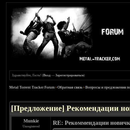
Здравствуйте, Гость! (
Вход
—
Зарегистрироваться
)
Metal Torrent Tracker Forum
›
Обратная связь
›
Вопросы и предложения по
 2.5
[Предложение] Рекомендации н
Munkie
RE: Рекоммендации нович
Unregistered