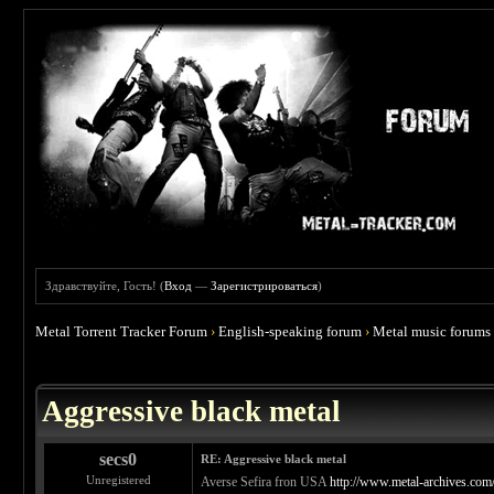
Здравствуйте, Гость! (
Вход
—
Зарегистрироваться
)
Metal Torrent Tracker Forum
›
English-speaking forum
›
Metal music forums
 0
Aggressive black metal
secs0
RE: Aggressive black metal
Unregistered
Averse Sefira fron USA
http://www.metal-archives.com