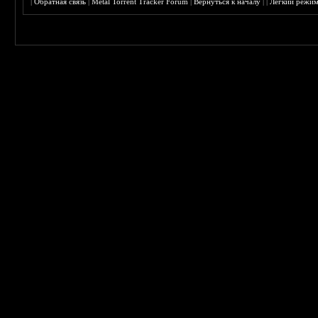
|
Обратная связь
|
Metal Torrent Tracker Forum
|
Вернуться к началу
|
|
Лёгкий режи