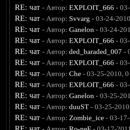
RE: чат
- Автор:
EXPLOIT_666
- 03
RE: чат
- Автор:
Svvarg
- 03-24-201
RE: чат
- Автор:
Ganelon
- 03-24-20
RE: чат
- Автор:
EXPLOIT_666
- 03
RE: чат
- Автор:
ded_baraded_007
- 
RE: чат
- Автор:
EXPLOIT_666
- 03
RE: чат
- Автор:
Che
- 03-25-2010, 
RE: чат
- Автор:
EXPLOIT_666
- 03
RE: чат
- Автор:
Ganelon
- 03-25-20
RE: чат
- Автор:
duuST
- 03-25-2010
RE: чат
- Автор:
Zombie_ice
- 03-17
RE: чат
- Автор:
Ro-neF
- 03-17-201