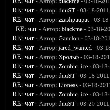
RE: чат
- Автор:
blackme
- 03-18-20
RE: чат
- Автор:
duuST
- 03-18-2011
RE: чат
- Автор:
zzashpaupat
- 03-18
RE: чат
- Автор:
blackme
- 03-18-2
RE: чат
- Автор:
Ganelon
- 03-18-20
RE: чат
- Автор:
jared_wanted
- 03-1
RE: чат
- Автор:
Хрольф
- 03-18-201
RE: чат
- Автор:
Zombie_ice
- 03-18
RE: чат
- Автор:
duuST
- 03-18-2011
RE: чат
- Автор:
Lioness
- 03-18-201
RE: чат
- Автор:
Zombie_ice
- 03-18
RE: чат
- Автор:
duuST
- 03-20-2011