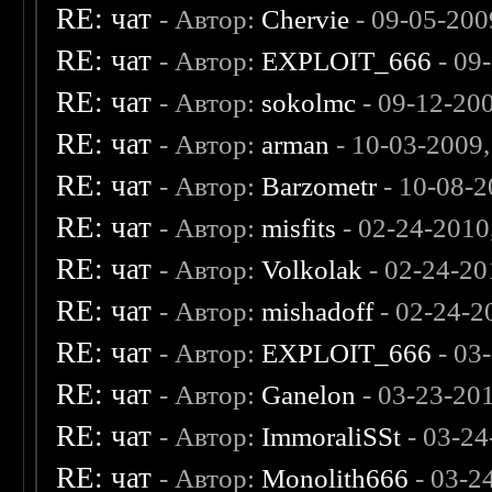
RE: чат
- Автор:
Chervie
- 09-05-200
RE: чат
- Автор:
EXPLOIT_666
- 09
RE: чат
- Автор:
sokolmc
- 09-12-20
RE: чат
- Автор:
arman
- 10-03-2009
RE: чат
- Автор:
Barzometr
- 10-08-2
RE: чат
- Автор:
misfits
- 02-24-2010
RE: чат
- Автор:
Volkolak
- 02-24-20
RE: чат
- Автор:
mishadoff
- 02-24-2
RE: чат
- Автор:
EXPLOIT_666
- 03
RE: чат
- Автор:
Ganelon
- 03-23-20
RE: чат
- Автор:
ImmoraliSSt
- 03-24
RE: чат
- Автор:
Monolith666
- 03-2