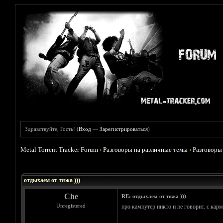
Здравствуйте, Гость! (
Вход
—
Зарегистрироваться
)
Metal Torrent Tracker Forum
›
Разговоры на различные темы
›
Разговоры
Голосов: 5 - Средняя оценка: 4.6
1
2
3
4
5
отдыхаем от тяжа )))
Che
RE: отдыхаем от тяжа )))
Unregistered
про кампутер никто и не говорит. с кар