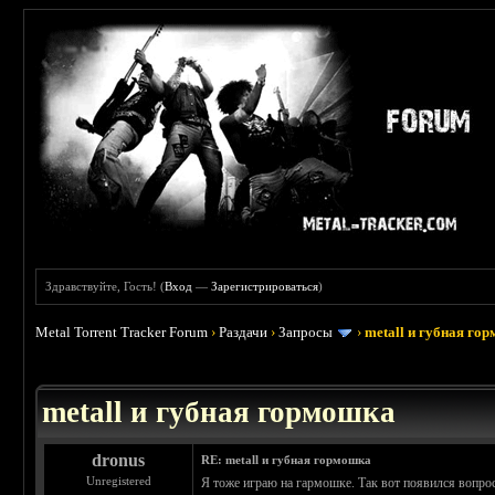
Здравствуйте, Гость! (
Вход
—
Зарегистрироваться
)
Metal Torrent Tracker Forum
›
Раздачи
›
Запросы
›
metall и губная го
 5
metall и губная гормошка
dronus
RE: metall и губная гормошка
Unregistered
Я тоже играю на гармошке. Так вот появился вопро