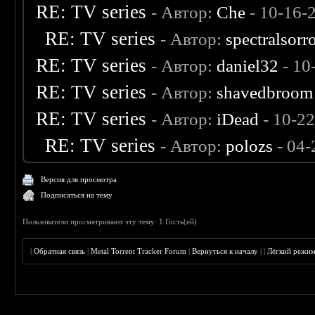
RE: TV series
- Автор:
Che
- 10-16-
RE: TV series
- Автор:
spectralsor
RE: TV series
- Автор:
daniel32
- 10
RE: TV series
- Автор:
shavedbroom
RE: TV series
- Автор:
iDead
- 10-2
RE: TV series
- Автор:
polozs
- 04-
Версия для просмотра
Подписаться на тему
Пользователи просматривают эту тему: 1 Гость(ей)
|
Обратная связь
|
Metal Torrent Tracker Forum
|
Вернуться к началу
|
|
Лёгкий режи