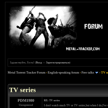
Здравствуйте, Гость! (
Вход
—
Зарегистрироваться
)
Metal Torrent Tracker Forum
›
English-speaking forum
›
Free talks
›
TV s
 5
TV series
PDM1980
RE: TV series
Unregistered
I don't watch much TV or TV series,but when I do,I've