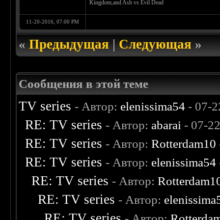
Kingdom,and Ash vs Evil Dead
11-20-2016, 07:00 PM
«
Предыдущая
|
Следующая
»
Сообщения в этой теме
TV series
- Автор:
elenissima54
- 07-2
RE: TV series
- Автор:
abarai
- 07-2
RE: TV series
- Автор:
Rotterdam10
RE: TV series
- Автор:
elenissima54
RE: TV series
- Автор:
Rotterdam1
RE: TV series
- Автор:
elenissima
RE: TV series
- Автор:
Rotterda