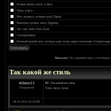
Больше крови, психо и Дета
Треш, угар и ...
Меч, кольчугу, великие дела, Пауер!
Кишочки, вульвы, мясо, Гррринд
Лес, снег, небо, боги, Блэк
Альтернативно
Качевый низкий звук, взгляд в одну точку, жара и мескалин. Стонер/сладж
Внимание!
Это открытый опрос, участникам п
 0
Так какой же стиль
deimos13
RE: Так какой же стиль
Unregistered
Хэви, пауэр, трэш)
08-29-2010, 03:29 PM