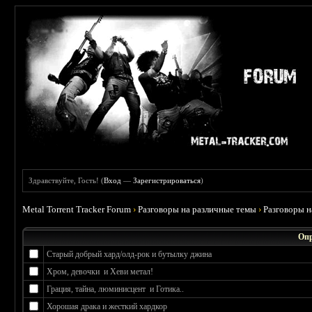
Здравствуйте, Гость! (
Вход
—
Зарегистрироваться
)
Metal Torrent Tracker Forum
›
Разговоры на различные темы
›
Разговоры 
Опр
Старый добрый хард/олд-рок и бутылку джина
Хром, девочки и Хеви метал!
Грация, тайна, люминисцент и Готика..
Хорошая драка и жесткий хардкор