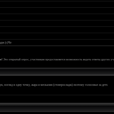
адж (с)Че
е!
Это открытый опрос, участникам предоставляется возможность видеть ответы других уч
ук, взгляд в одну точку, жара и мескалин (стонеросладж) поэтому голосовал за детх