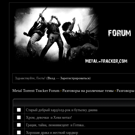
Здравствуйте, Гость! (
Вход
—
Зарегистрироваться
)
Metal Torrent Tracker Forum
›
Разговоры на различные темы
›
Разговоры
Старый добрый хард/олд-рок и бутылку джина
Хром, девочки и Хеви метал!
Грация, тайна, люминисцент и Готика..
Хорошая драка и жесткий хардкор