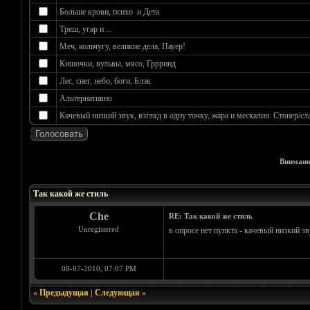
Больше крови, психо и Дета
Треш, угар и ...
Меч, кольчугу, великие дела, Пауер!
Кишочки, вульвы, мясо, Гррринд
Лес, снег, небо, боги, Блэк
Альтернативно
Качевый низкий звук, взгляд в одну точку, жара и мескалин. Стонер/сл
Внимани
Голосов: 0 - Средняя оценка: 0
1
2
3
4
5
Так какой же стиль
Che
RE: Так какой же стиль
Unregistered
в опросе нет пункта - качевый низкий зв
08-07-2010, 07:07 PM
«
Предыдущая
|
Следующая
»