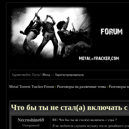
Здравствуйте, Гость! (
Вход
—
Зарегистрироваться
)
Metal Torrent Tracker Forum
›
Разговоры на различные темы
›
Разговоры 
 0
Что бы ты не стал(а) включать с
Necroshine69
RE: Что бы ты не стал(а) включать с утра ?
Unregistered
Я не любитель слушать музыку после дичайшего уга