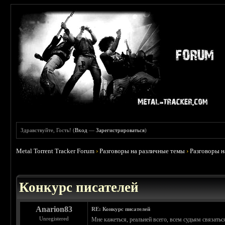
Здравствуйте, Гость! (
Вход
—
Зарегистрироваться
)
Metal Torrent Tracker Forum
›
Разговоры на различные темы
›
Разговоры 
Конкурс писателей
Anarion83
RE: Конкурс писателей
Unregistered
Мне кажеться, реальней всего, всем судьям связать