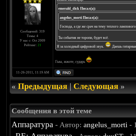
emerald_dick Писал(а):
angelus_morti Писал(а):
Господа, а где же срач на тему теплого ламповог
Сообщений: 319
Темы: 4
Ты события не торопи, будет всё.
У нас с: Oct 2009
Рейтинг:
21
Я за холодный цифровой звук.
Даешь гитарные
Гыы, жжоте, сударь
11-26-2011, 11:19 AM
«
Предыдущая
|
Следующая
»
Сообщения в этой теме
Аппаратура
- Автор:
angelus_morti
- 