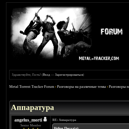
Здравствуйте, Гость! (
Вход
—
Зарегистрироваться
)
Metal Torrent Tracker Forum
›
Разговоры на различные темы
›
Разговоры 
 2.5
Аппаратура
angelus_morti
RE: Аппаратура
Senior Member
Helion Писал(а):