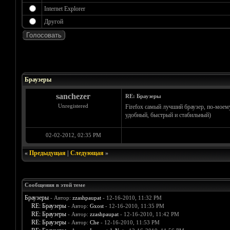
Internet Explorer
Другой
Голосов: 1 - Средняя оценка: 5
1
2
3
4
5
Браузеры
sanchezer
RE: Браузеры
Unregistered
Firefox самый лучший браузер, по-моем
удобный, быстрый и стабильный)
02-02-2012, 02:35 PM
«
Предыдущая
|
Следующая
»
Сообщения в этой теме
Браузеры
- Автор:
zzashpaupat
- 12-16-2010, 11:32 PM
RE: Браузеры
- Автор:
Gxost
- 12-16-2010, 11:35 PM
RE: Браузеры
- Автор:
zzashpaupat
- 12-16-2010, 11:42 PM
RE: Браузеры
- Автор:
Che
- 12-16-2010, 11:53 PM