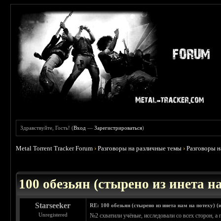
Здравствуйте, Гость! (
Вход
—
Зарегистрироваться
)
Metal Torrent Tracker Forum
›
Разговоры на различные темы
›
Разговоры 
 0
100 обезьян (стырено из инета на
Starseeker
RE: 100 обезьян (стырено из инета нам на потеху) (
Unregistered
№2 схватили учёные, исследовали со всех сторон, а