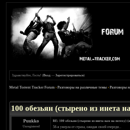
Здравствуйте, Гость! (
Вход
—
Зарегистрироваться
)
Metal Torrent Tracker Forum
›
Разговоры на различные темы
›
Разговоры 
 0
100 обезьян (стырено из инета на
Puukko
RE: 100 обезьян (стырено из инета нам на потеху) (
Unregistered
58-я умерла от страха, ожидая своей очереди...