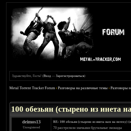
Здравствуйте, Гость! (
Вход
—
Зарегистрироваться
)
Metal Torrent Tracker Forum
›
Разговоры на различные темы
›
Разговоры 
 0
100 обезьян (стырено из инета на
deimos13
RE: 100 обезьян (стырено из инета нам на потеху) (
Unregistered
70 расстреляли значками брутальные эмокиды