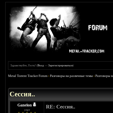
Здравствуйте, Гость! (
Вход
—
Зарегистрироваться
)
Metal Torrent Tracker Forum
›
Разговоры на различные темы
›
Разговоры 
 5
Сессия..
Ganelon
RE: Сессия..
упрт