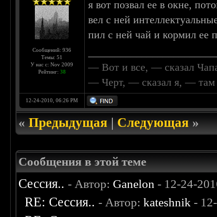
я вот позвал ее в окне, по
вел с ней интеллектуальны
пил с ней чай и кормил ее 
________________________
Сообщений: 936
Темы: 51
— Вот и все, — сказал Чап
У нас с: Nov 2009
Рейтинг:
38
— Черт, — сказал я, — та
12-24-2010, 06:26 PM
«
Предыдущая
|
Следующая
»
Сообщения в этой теме
Сессия..
- Автор:
Ganelon
- 12-24-201
RE: Сессия..
- Автор:
kateshnik
- 12