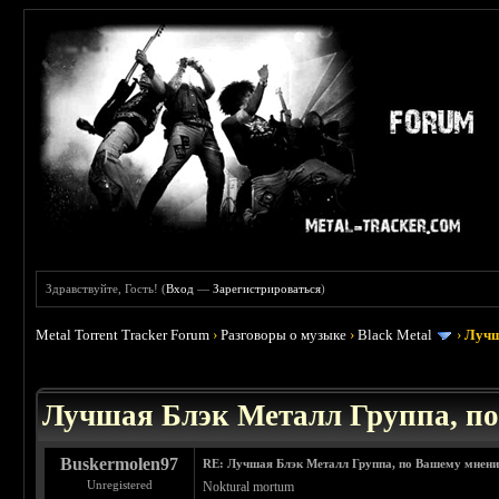
Здравствуйте, Гость! (
Вход
—
Зарегистрироваться
)
Metal Torrent Tracker Forum
›
Разговоры о музыке
›
Black Metal
›
Лучш
: 4.19
Лучшая Блэк Металл Группа, п
Buskermolen97
RE: Лучшая Блэк Металл Группа, по Вашему мнен
Unregistered
Noktural mortum