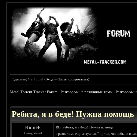
Здравствуйте, Гость! (
Вход
—
Зарегистрироваться
)
Metal Torrent Tracker Forum
›
Разговоры на различные темы
›
Разговоры 
 0
Ребята, я в беде! Нужна помощь
Ro-neF
RE: Ребята, я в беде! Нужна помощь
Unregistered
а разве тема ещо актуальна? щитал, что забыли и за