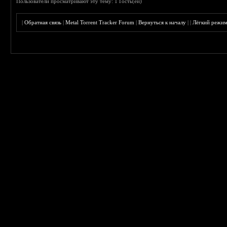
Пользователи просматривают эту тему: 1 Гость(ей)
|
Обратная связь
|
Metal Torrent Tracker Forum
|
Вернуться к началу
|
|
Лёгкий режи