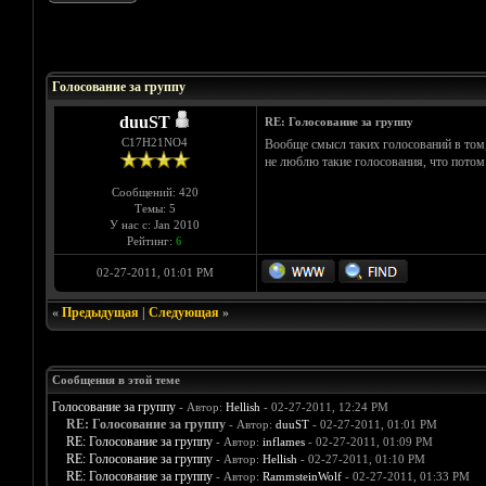
Голосов: 0 - Средняя оценка: 0
1
2
3
4
5
Голосование за группу
duuST
RE: Голосование за группу
С17H21NO4
Вообще смысл таких голосований в том, 
не люблю такие голосования, что потом 
Сообщений: 420
Темы: 5
У нас с: Jan 2010
Рейтинг:
6
02-27-2011, 01:01 PM
«
Предыдущая
|
Следующая
»
Сообщения в этой теме
Голосование за группу
- Автор:
Hellish
- 02-27-2011, 12:24 PM
RE: Голосование за группу
- Автор:
duuST
- 02-27-2011, 01:01 PM
RE: Голосование за группу
- Автор:
inflames
- 02-27-2011, 01:09 PM
RE: Голосование за группу
- Автор:
Hellish
- 02-27-2011, 01:10 PM
RE: Голосование за группу
- Автор:
RammsteinWolf
- 02-27-2011, 01:33 PM