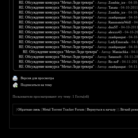
RE: Обсуждение конкурса "Метал Леди трекера"
- Автор:
Zombie_ice
- 04-10
RE: Обсуждение конкурса "Метал Леди трекера"
- Автор:
Tanata
- 04-10-2011
RE: Обсуждение конкурса "Метал Леди трекера"
- Автор:
Zombie_ice
- 04-10
RE: Обсуждение конкурса "Метал Леди трекера"
- Автор:
zzashpaupat
- 04-10
RE: Обсуждение конкурса "Метал Леди трекера"
- Автор:
RammsteinWolf
- 04
RE: Обсуждение конкурса "Метал Леди трекера"
- Автор:
duuST
- 04-10-2011
RE: Обсуждение конкурса "Метал Леди трекера"
- Автор:
alexxx43
- 04-10-2
RE: Обсуждение конкурса "Метал Леди трекера"
- Автор:
zzashpaupat
- 04-10
RE: Обсуждение конкурса "Метал Леди трекера"
- Автор:
LadyEmerada
- 04-
RE: Обсуждение конкурса "Метал Леди трекера"
- Автор:
zzashpaupat
- 04-10
RE: Обсуждение конкурса "Метал Леди трекера"
- Автор:
Maniachka
- 04-1
RE: Обсуждение конкурса "Метал Леди трекера"
- Автор:
Satansoft
- 04-11-20
RE: Обсуждение конкурса "Метал Леди трекера"
- Автор:
Ro-neF
- 04-11-201
RE: Обсуждение конкурса "Метал Леди трекера"
- Автор:
zzashpaupat
- 04-11
Версия для просмотра
Подписаться на тему
Пользователи просматривают эту тему: 1 Гость(ей)
|
Обратная связь
|
Metal Torrent Tracker Forum
|
Вернуться к началу
|
|
Лёгкий реж