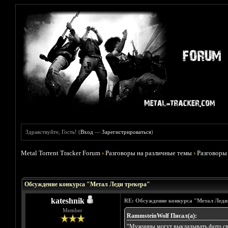
Здравствуйте, Гость! (
Вход
—
Зарегистрироваться
)
Metal Torrent Tracker Forum
›
Разговоры на различные темы
›
Разговоры
Голосов: 6 - Средняя оценка: 4.5
1
2
3
4
5
Обсуждение конкурса "Метал Леди трекера"
kateshnik
RE: Обсуждение конкурса "Метал Леди
Member
RammsteinWolf Писал(а):
"Мужчины могут выкладывать фото св