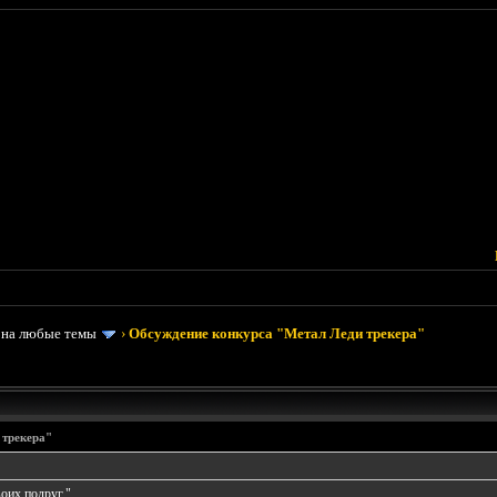
 на любые темы
›
Обсуждение конкурса "Метал Леди трекера"
 трекера"
оих подруг."