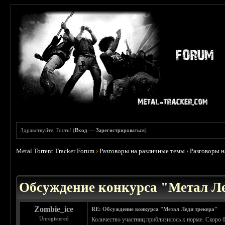
Здравствуйте, Гость! (
Вход
—
Зарегистрироваться
)
Metal Torrent Tracker Forum
›
Разговоры на различные темы
›
Разговоры 
 4.5
Обсуждение конкурса "Метал Ле
Zombie_ice
RE: Обсуждение конкурса "Метал Леди трекера"
Unregistered
Количество участниц приблизилось к норме. Скоро б