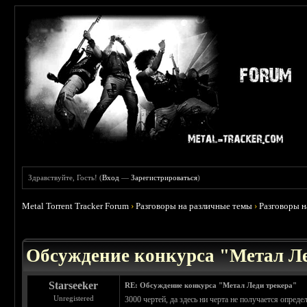
Здравствуйте, Гость! (
Вход
—
Зарегистрироваться
)
Metal Torrent Tracker Forum
›
Разговоры на различные темы
›
Разговоры 
 4.5
Обсуждение конкурса "Метал Ле
Starseeker
RE: Обсуждение конкурса "Метал Леди трекера"
Unregistered
3000 чертей, да здесь ни черта не получается опре