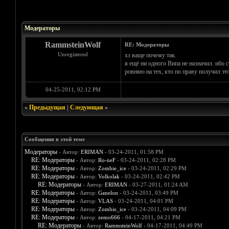
Голосов: 2 - Средняя оценка: 4
1
2
3
4
5
Модераторы
RammsteinWolf
RE: Модераторы
Unregistered
хз ваще почему так.
я ещё ни одного Випа не назначил. ибо 
ровняю на тех, кто по праву получил это
04-25-2011, 02:12 PM
«
Предыдущая
|
Следующая
»
Сообщения в этой теме
Модераторы
- Автор:
ERIMAN
- 03-24-2011, 01:58 PM
RE: Модераторы
- Автор:
Ro-neF
- 03-24-2011, 02:28 PM
RE: Модераторы
- Автор:
Zombie_ice
- 03-24-2011, 02:29 PM
RE: Модераторы
- Автор:
Volkolak
- 03-24-2011, 02:42 PM
RE: Модераторы
- Автор:
ERIMAN
- 03-27-2011, 01:24 AM
RE: Модераторы
- Автор:
Ganelon
- 03-24-2011, 03:49 PM
RE: Модераторы
- Автор:
VLAS
- 03-24-2011, 04:01 PM
RE: Модераторы
- Автор:
Zombie_ice
- 03-24-2011, 04:09 PM
RE: Модераторы
- Автор:
zemo666
- 04-17-2011, 04:21 PM
RE: Модераторы
- Автор:
RammsteinWolf
- 04-17-2011, 04:49 PM