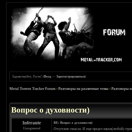
Здравствуйте, Гость! (
Вход
—
Зарегистрироваться
)
Metal Torrent Tracker Forum
›
Разговоры на различные темы
›
Разговоры 
 0
Вопрос о духовности)
Inferante
RE: Вопрос о духовности)
Unregistered
Отсутсвие смысла. И еще предел науки(любой) стрем