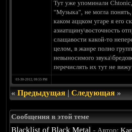
Тут уже упоминали Chtonic,
"Музыка", не могла понять,
каком аццком угаре я его ск
азиатщину\восточность отп
слащавости какой-то непере
целом, в жанре полно груп
невыносимого звука\бредов
перечислять их тут не вижу
03-30-2012, 09:55 PM
«
Предыдущая
|
Следующая
»
Сообщения в этой теме
Blacklist of Black Metal
- Автор:
Kar