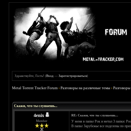
Здравствуйте, Гость! (
Вход
—
Зарегистрироваться
)
Metal Torrent Tracker Forum
›
Разговоры на различные темы
›
Разговоры
Голосов: 0 - Средняя оценка: 0
1
2
3
4
5
Скажи, что ты слушаешь...
4enix
RE: Скажи, что ты слушаешь...
Member
У меня в папке Рок и метал 3 папки: Ро
В папке Зарубежье все поделены по при