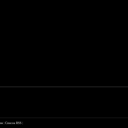
им
|
Список RSS
|