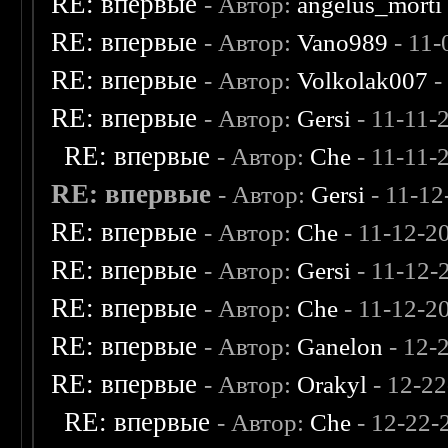
RE: впервые
- Автор:
angelus_morti
RE: впервые
- Автор:
Vano989
- 11-
RE: впервые
- Автор:
Volkolak007
-
RE: впервые
- Автор:
Gersi
- 11-11-
RE: впервые
- Автор:
Che
- 11-11-
RE: впервые
- Автор:
Gersi
- 11-12
RE: впервые
- Автор:
Che
- 11-12-2
RE: впервые
- Автор:
Gersi
- 11-12-
RE: впервые
- Автор:
Che
- 11-12-2
RE: впервые
- Автор:
Ganelon
- 12-
RE: впервые
- Автор:
Orakyl
- 12-22
RE: впервые
- Автор:
Che
- 12-22-