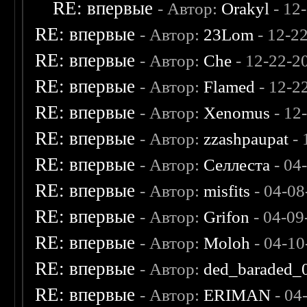
RE: впервые
- Автор:
Orakyl
- 12
RE: впервые
- Автор:
23Lom
- 12-2
RE: впервые
- Автор:
Che
- 12-22-2
RE: впервые
- Автор:
Flamed
- 12-2
RE: впервые
- Автор:
Xenomus
- 12
RE: впервые
- Автор:
zzashpaupat
- 
RE: впервые
- Автор:
Селлеста
- 04
RE: впервые
- Автор:
misfits
- 04-08
RE: впервые
- Автор:
Grifon
- 04-09
RE: впервые
- Автор:
Moloh
- 04-10
RE: впервые
- Автор:
ded_baraded_
RE: впервые
- Автор:
ERIMAN
- 04