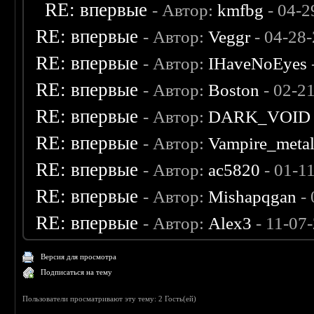
RE: впервые
- Автор:
kmfbg
- 04-2
RE: впервые
- Автор:
Veggr
- 04-28
RE: впервые
- Автор:
IHaveNoEyes
RE: впервые
- Автор:
Boston
- 02-2
RE: впервые
- Автор:
DARK_VOID
RE: впервые
- Автор:
Vampire_meta
RE: впервые
- Автор:
ac5820
- 01-1
RE: впервые
- Автор:
Mishapqgan
- 
RE: впервые
- Автор:
Alex3
- 11-07
Версия для просмотра
Подписаться на тему
Пользователи просматривают эту тему: 2 Гость(ей)