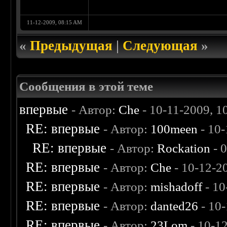
11-12-2009, 08:15 AM
«
Предыдущая
|
Следующая
»
Сообщения в этой теме
впервые
- Автор:
Che
- 10-11-2009, 1
RE: впервые
- Автор:
100meen
- 10
RE: впервые
- Автор:
Rockation
- 
RE: впервые
- Автор:
Che
- 10-12-2
RE: впервые
- Автор:
mishadoff
- 10
RE: впервые
- Автор:
danted26
- 10
RE: впервые
- Автор:
23Lom
- 10-1