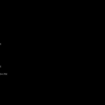
M
M
:04 PM