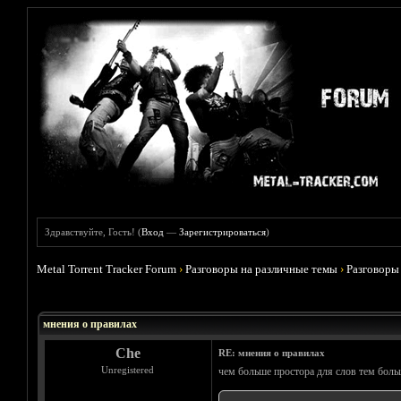
Здравствуйте, Гость! (
Вход
—
Зарегистрироваться
)
Metal Torrent Tracker Forum
›
Разговоры на различные темы
›
Разговоры
Голосов: 1 - Средняя оценка: 5
1
2
3
4
5
мнения о правилах
Che
RE: мнения о правилах
Unregistered
чем больше простора для слов тем боль