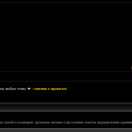
 на любые темы
›
мнения о правилах
ше срачей и холиваров. проверено жизнью и двухлетним опытом пидерирования-админис