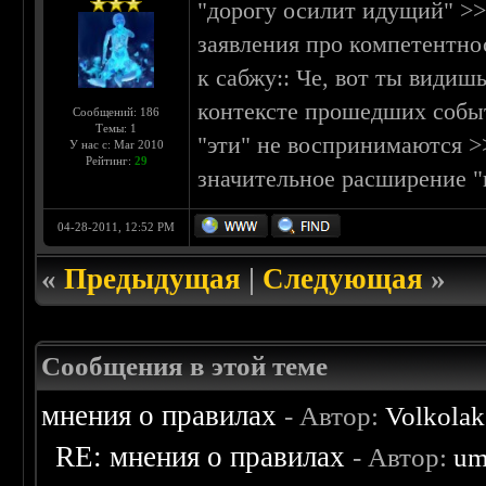
"дорогу осилит идущий" >>>
заявления про компетентнос
к сабжу:: Че, вот ты види
контексте прошедших собы
Сообщений: 186
Темы: 1
"эти" не воспринимаются >
У нас с: Mar 2010
Рейтинг:
29
значительное расширение "
04-28-2011, 12:52 PM
«
Предыдущая
|
Следующая
»
Сообщения в этой теме
мнения о правилах
- Автор:
Volkolak
RE: мнения о правилах
- Автор:
um