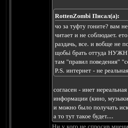
RottenZombi Писал(а):
чо за туфту гоните? вам н
читает и не соблюдает. ет
раздачь, все. и вобще не 
щобьі брать оттуда НУЖН
там "правил поведения" "
P.S. интернет - не реальна
согласен - инет нереальна
информации (кино, музыки,
и можно было получать иск
а то тут такое будет....
Ни у кого не спросив мнен