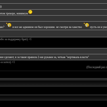
))
а этом трекере, минимум
наю?
и все же админом он был хорошим. не смотря на хамство
пусть он и ув
бо за поддержку брат) +1
и сделают, я за такие правила 2-мя руками за, четкая "вертикаль власти"
 и хотел) +1
(Последний раз 