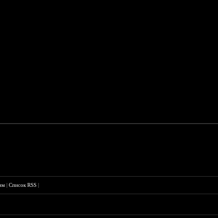
им
|
Список RSS
|