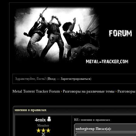
Здравствуйте, Гость! (
Вход
—
Зарегистрироваться
)
Metal Torrent Tracker Forum
›
Разговоры на различные темы
›
Разговоры
Голосов: 1 - Средняя оценка: 5
1
2
3
4
5
мнения о правилах
4enix
RE: мнения о правилах
Member
unforgivenp Писал(а):