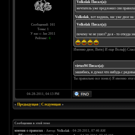
Volkolak Писал(а):
мечтатель уже предложил сии правила
Volkolak
, вот видишь, нас уже двое н
Volkolak Писал(а):
Сообщений: 161
Темы: 1
У нас с: Jan 2011
почему че не ушел? да я - то откуда з
Рейтинг:
6
Именно двое, Витя) И еще Вольф) Спаси
virtus94 Писал(а):
зашибись, я думал что нибудь с рядовым
Ты правильно все понял) Я именно этого
04-28-2011, 04:13 PM
«
Предыдущая
|
Следующая
»
Сообщения в этой теме
мнения о правилах
- Автор:
Volkolak
- 04-28-2011, 07:46 AM