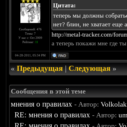
Цитата:
теперь мы должны собратьс
нет? блин, не хватает еще а
Сообщений: 476
http://metal-tracker.com/for
Темы: 7
У нас с: Oct 2009
а теперь покажи мне где ты 
Рейтинг:
11
04-28-2011, 05:34 PM
«
Предыдущая
|
Следующая
»
Сообщения в этой теме
мнения о правилах
- Автор:
Volkolak
RE: мнения о правилах
- Автор:
um
RE: мнения о правилах
- Автор:
Vo