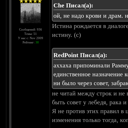
Che Писал(а):
ой, не надо крови и драм. 
Истина рождается в диалог
Сообщений: 936
истину. (с)
Темы: 51
У нас с: Nov 2009
Рейтинг:
38
RedPoint Писал(а):
аххаха припоминали Рамму,
единственное назначение к
ни было через совет, забра
не читай между строк и не
быть совет у лебедя, рака
Я не против этих правил в 
изменения только тогда, ко