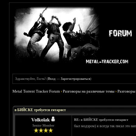
Здравствуйте, Гость! (
Вход
—
Зарегистрироваться
)
Metal Torrent Tracker Forum
›
Разговоры на различные темы
›
Разговоры
Голосов: 0 - Средняя оценка: 0
1
2
3
4
5
в БИЙСКЕ требуется гитарист
Volkolak
RE: в БИЙСКЕ требуется гитарист
Senior Member
был модэром) я всегда так писал это на