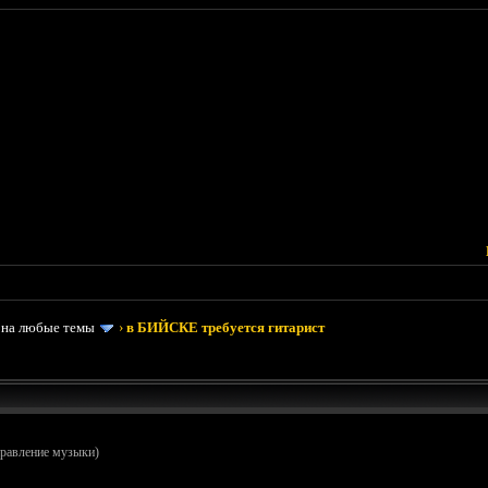
 на любые темы
›
в БИЙСКЕ требуется гитарист
правление музыки)