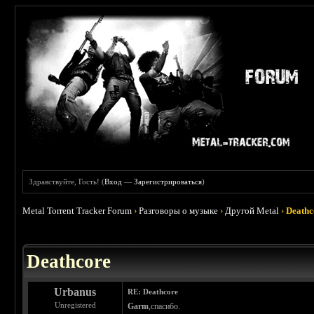
Здравствуйте, Гость! (
Вход
—
Зарегистрироваться
)
Metal Torrent Tracker Forum
›
Разговоры о музыке
›
Другой Metal
›
Deathc
 3
Deathcore
Urbanus
RE: Deathcore
Unregistered
Garm
,спасибо.