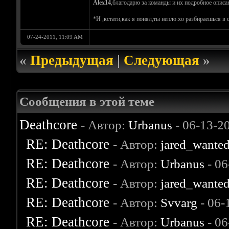
Alex14
,благодарю за команды и их подробное описа
*И ,кстати,как я понял,ты непло.хо разбираешься в
07-24-2011, 11:09 AM
«
Предыдущая
|
Следующая
»
Сообщения в этой теме
Deathcore
- Автор:
Urbanus
- 06-13-2
RE: Deathcore
- Автор:
jared_wante
RE: Deathcore
- Автор:
Urbanus
- 06
RE: Deathcore
- Автор:
jared_wante
RE: Deathcore
- Автор:
Svvarg
- 06-
RE: Deathcore
- Автор:
Urbanus
- 06