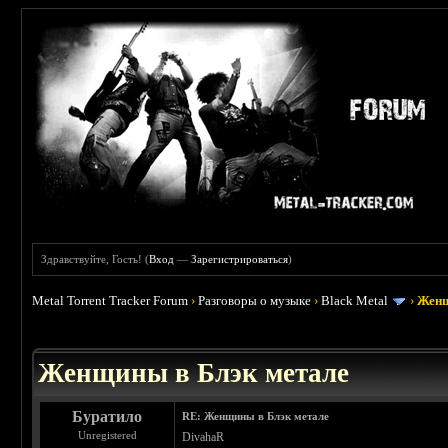
Здравствуйте, Гость! (
Вход
—
Зарегистрироваться
)
Metal Torrent Tracker Forum
›
Разговоры о музыке
›
Black Metal
›
Женщ
 5
Женщины в Блэк метале
Буратило
RE: Женщины в Блэк метале
Unregistered
DivahaR