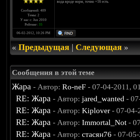
вода вроде норм, точно +16 есть.
Сообщений: 409
Темы: 2
У нас с: Jun 2010
Рейтинг:
35
06-02-2012, 10:26 PM
«
Предыдущая
|
Следующая
»
Сообщения в этой теме
Жара
- Автор:
Ro-neF
- 07-04-2011, 0
RE: Жара
- Автор:
jared_wanted
- 07
RE: Жара
- Автор:
Kiplover
- 07-04-
RE: Жара
- Автор:
Immortal_Not
- 0
RE: Жара
- Автор:
стасян76
- 07-05