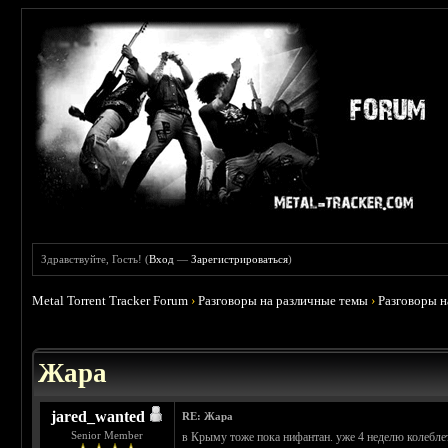
Здравствуйте, Гость! (
Вход
—
Зарегистрироваться
)
Metal Torrent Tracker Forum
›
Разговоры на различные темы
›
Разговоры 
 0
Жара
jared_wanted
RE: Жара
Senior Member
в Крыму тоже пока нифантан. уже 4 неделю колеблетс