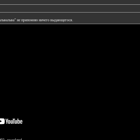
вальвальва" не припомню ничего выдающегося.