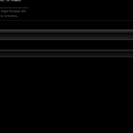
2...re=related
________________
 мира больше нет.
осы остались…