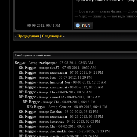
http://www.youtube.com/watch?v=Elguq209
__________________________________
— Вот и все, — сказал Чапаев, — Этого
— Черт, — сказал я, — там ведь папир
08-09-2012, 06:41 PM
«
Предыдущая
|
Следующая
»
Сообщения в этой теме
Reggae
- Автор:
zzashpaupat
- 07-05-2011, 03:53 AM
RE: Reggae
- Автор:
duuST
- 07-05-2011, 10:30 AM
RE: Reggae
- Автор:
zzashpaupat
- 07-05-2011, 04:21 PM
RE: Reggae
- Автор:
bass
- 08-07-2012, 11:20 PM
RE: Reggae
- Автор:
Immortal_Not
- 08-08-2012, 12:33 AM
RE: Reggae
- Автор:
zzashpaupat
- 08-08-2012, 08:55 AM
RE: Reggae
- Автор:
Che
- 08-09-2012, 08:50 AM
RE: Reggae
- Автор:
xenon123
- 08-09-2012, 10:57 AM
RE: Reggae
- Автор:
Che
- 08-09-2012, 06:18 PM
RE: Reggae
- Автор:
Ganelon
- 08-09-2012, 06:41 PM
RE: Reggae
- Автор:
Ganelon
- 08-09-2012, 06:43 PM
RE: Reggae
- Автор:
zzashpaupat
- 03-29-2013, 03:45 PM
RE: Reggae
- Автор:
haereticus
- 04-02-2013, 02:03 PM
RE: Reggae
- Автор:
Che
- 04-02-2013, 09:43 PM
RE: Reggae
- Автор:
chebaturkin_den
- 03-25-2015, 09:33 PM
RE: Reggae
- Автор:
djswitch
- 03-28-2015, 09:24 AM