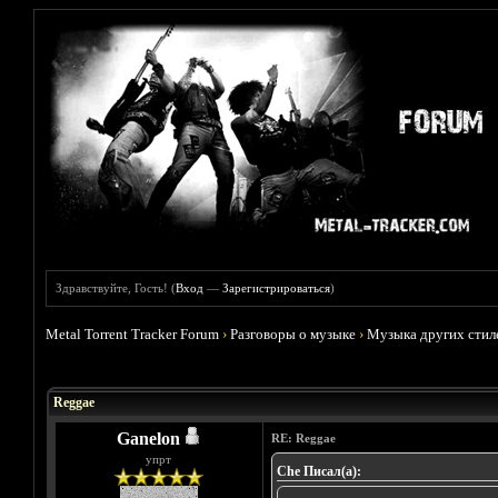
Здравствуйте, Гость! (
Вход
—
Зарегистрироваться
)
Metal Torrent Tracker Forum
›
Разговоры о музыке
›
Музыка других стил
Голосов: 0 - Средняя оценка: 0
1
2
3
4
5
Reggae
Ganelon
RE: Reggae
упрт
Che Писал(а):