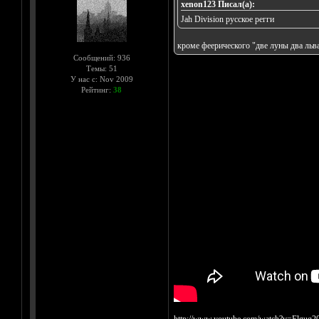
xenon123 Писал(а):
Jah Division русское регги
кроме феерического "две луны два ль
Сообщений: 936
Темы: 51
У нас с: Nov 2009
Рейтинг:
38