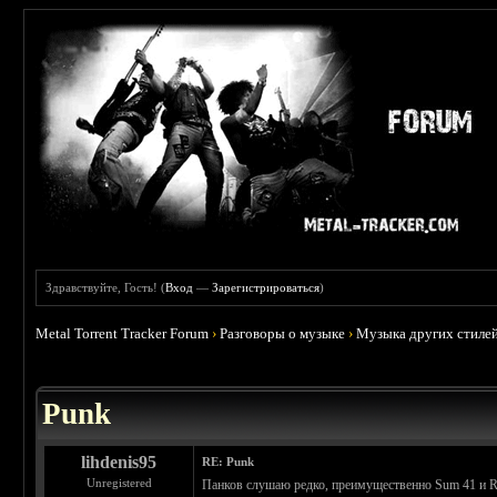
Здравствуйте, Гость! (
Вход
—
Зарегистрироваться
)
Metal Torrent Tracker Forum
›
Разговоры о музыке
›
Музыка других стиле
 3.71
Punk
lihdenis95
RE: Punk
Unregistered
Панков слушаю редко, преимущественно Sum 41 и 