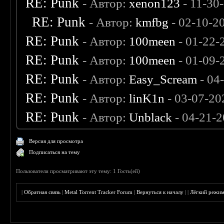
RE: Punk
- Автор:
xenon123
- 11-30
RE: Punk
- Автор:
kmfbg
- 02-10-2
RE: Punk
- Автор:
100meen
- 01-22-
RE: Punk
- Автор:
100meen
- 01-09-
RE: Punk
- Автор:
Easy_Scream
- 04
RE: Punk
- Автор:
linK1n
- 03-07-20
RE: Punk
- Автор:
Unblack
- 04-21-
Версия для просмотра
Подписаться на тему
Пользователи просматривают эту тему: 1 Гость(ей)
|
Обратная связь
|
Metal Torrent Tracker Forum
|
Вернуться к началу
|
|
Лёгкий режи