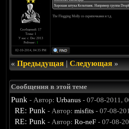
Хорошая штука Кельтпанк. Например группа Dropki
The Flogging Molly со скрипочками и т.д.
Сообщений: 17
Темы: 1
У нас с: Dec 2013
Рейтинг:
1
02-10-2014, 04:35 PM
«
Предыдущая
|
Следующая
»
Сообщения в этой теме
Punk
- Автор:
Urbanus
- 07-08-2011, 
RE: Punk
- Автор:
misfits
- 07-08-20
RE: Punk
- Автор:
Ro-neF
- 07-08-2