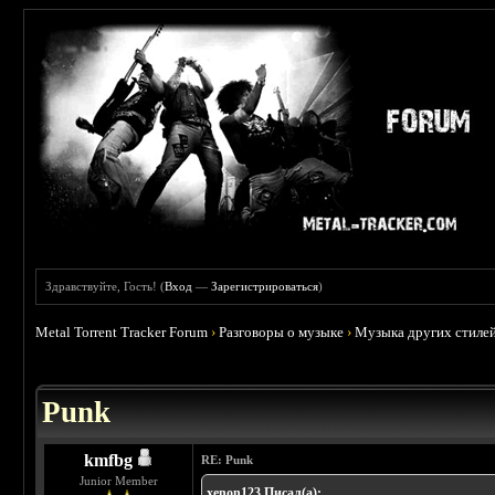
Здравствуйте, Гость! (
Вход
—
Зарегистрироваться
)
Metal Torrent Tracker Forum
›
Разговоры о музыке
›
Музыка других стиле
 3.71
Punk
kmfbg
RE: Punk
Junior Member
xenon123 Писал(а):