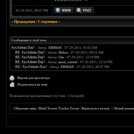
07-29-2011, 06:47 PM
«
Предыдущая
|
Следующая
»
Сообщения в этой теме
SysAdmin Day!
- Автор:
ERIMAN
- 07-29-2011, 01:02 AM
RE: SysAdmin Day!
- Автор:
Helion
- 07-29-2011, 09:51 AM
RE: SysAdmin Day!
- Автор:
Che
- 07-29-2011, 12:19 PM
RE: SysAdmin Day!
- Автор:
jared_wanted
- 07-29-2011, 12:54 PM
RE: SysAdmin Day!
- Автор:
ERIMAN
- 07-29-2011, 06:47 PM
Версия для просмотра
Подписаться на тему
Пользователи просматривают эту тему: 1 Гость(ей)
|
Обратная связь
|
Metal Torrent Tracker Forum
|
Вернуться к началу
|
|
Лёгкий режи