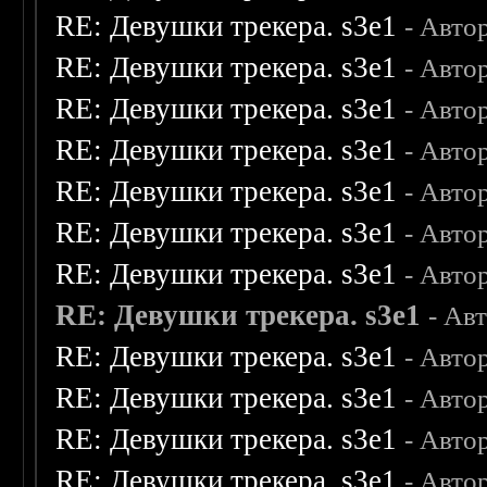
RE: Девушки трекера. s3e1
- Авто
RE: Девушки трекера. s3e1
- Авто
RE: Девушки трекера. s3e1
- Авто
RE: Девушки трекера. s3e1
- Авто
RE: Девушки трекера. s3e1
- Авто
RE: Девушки трекера. s3e1
- Авто
RE: Девушки трекера. s3e1
- Авто
RE: Девушки трекера. s3e1
- Ав
RE: Девушки трекера. s3e1
- Авто
RE: Девушки трекера. s3e1
- Авто
RE: Девушки трекера. s3e1
- Авто
RE: Девушки трекера. s3e1
- Авто