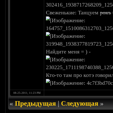
Свеженькие: Танцуем
рокъ
Найдите меня = ) -
Кто-то там про котэ говорил.
08-25-2011, 11:23 PM
«
Предыдущая
|
Следующая
»