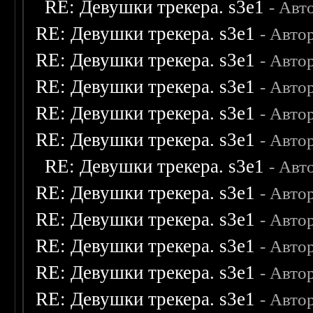
RE: Девушки трекера. s3e1
- Авт
RE: Девушки трекера. s3e1
- Авто
RE: Девушки трекера. s3e1
- Авто
RE: Девушки трекера. s3e1
- Авто
RE: Девушки трекера. s3e1
- Авто
RE: Девушки трекера. s3e1
- Авто
RE: Девушки трекера. s3e1
- Авт
RE: Девушки трекера. s3e1
- Авто
RE: Девушки трекера. s3e1
- Авто
RE: Девушки трекера. s3e1
- Авто
RE: Девушки трекера. s3e1
- Авто
RE: Девушки трекера. s3e1
- Авто