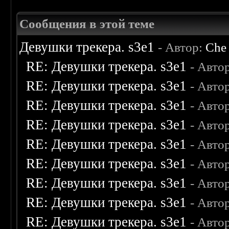
Сообщения в этой теме
Девушки трекера. s3e1
- Автор:
Che
RE: Девушки трекера. s3e1
- Авто
RE: Девушки трекера. s3e1
- Авто
RE: Девушки трекера. s3e1
- Авто
RE: Девушки трекера. s3e1
- Авто
RE: Девушки трекера. s3e1
- Авто
RE: Девушки трекера. s3e1
- Авто
RE: Девушки трекера. s3e1
- Авто
RE: Девушки трекера. s3e1
- Авто
RE: Девушки трекера. s3e1
- Авто