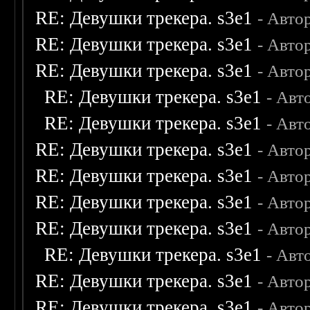
RE: Девушки трекера. s3e1
- Авто
RE: Девушки трекера. s3e1
- Авто
RE: Девушки трекера. s3e1
- Авто
RE: Девушки трекера. s3e1
- Авт
RE: Девушки трекера. s3e1
- Авт
RE: Девушки трекера. s3e1
- Авто
RE: Девушки трекера. s3e1
- Авто
RE: Девушки трекера. s3e1
- Авто
RE: Девушки трекера. s3e1
- Авто
RE: Девушки трекера. s3e1
- Авт
RE: Девушки трекера. s3e1
- Авто
RE: Девушки трекера. s3e1
- Авто