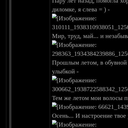
Пару лет назад, помогла х
диломке, я слева = ) -
Мир, труд, май... и незабы
Прошлым летом, в обувной 
улыбкой -
Тем же летом мои волосы п
Осень... И настроение твое