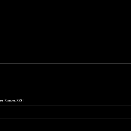
им
|
Список RSS
|