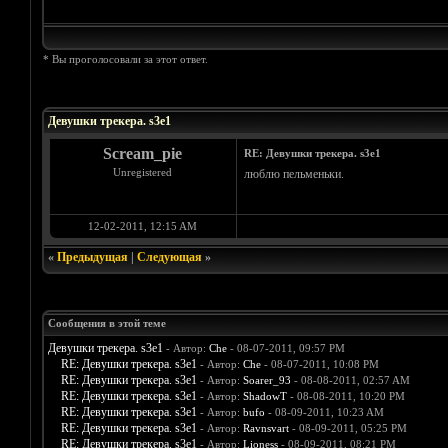
* Вы проголосовали за этот ответ.
Голосов: 18 - Средняя оценка: 4.67
1
2
3
4
5
Девушки трекера. s3e1
Scream_pie
RE: Девушки трекера. s3e1
Unregistered
люблю пельменьки.
12-02-2011, 12:15 AM
«
Предыдущая
|
Следующая
»
Сообщения в этой теме
Девушки трекера. s3e1
- Автор:
Che
- 08-07-2011, 09:57 PM
RE: Девушки трекера. s3e1
- Автор:
Che
- 08-07-2011, 10:08 PM
RE: Девушки трекера. s3e1
- Автор:
Soarer_93
- 08-08-2011, 02:57 AM
RE: Девушки трекера. s3e1
- Автор:
ShadowT
- 08-08-2011, 10:20 PM
RE: Девушки трекера. s3e1
- Автор:
bufo
- 08-09-2011, 10:23 AM
RE: Девушки трекера. s3e1
- Автор:
Ravnsvart
- 08-09-2011, 05:25 PM
RE: Девушки трекера. s3e1
- Автор:
Lioness
- 08-09-2011, 08:21 PM