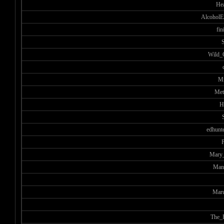
He
AlcoholE
fin
Wild_
М
Met
H
edhunt
Mary_
Man
Mar
The_