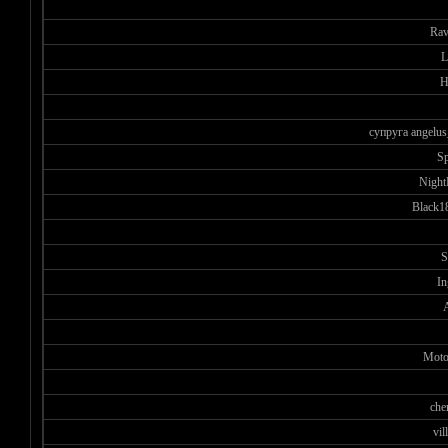
Rav
L
H
супруга angelus
S
Night
Black1
S
In
Moto
che
vil