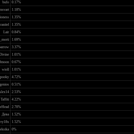
bufo
0.17%
nsvart
1.18%
ioness
1.35%
ranitel
1.35%
Lair
0.84%
_morti
1.69%
parrow
3.37%
Divine
1.01%
8moon
0.67%
wioll
1.01%
pooky
4.72%
genios
0.51%
Alex14
2.53%
Taffiti
4.22%
rHead
2.70%
Дева
1.52%
rry18x
1.52%
leksika
0%