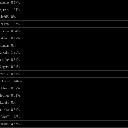
adache
0.17%
xpress
1.01%
ida666
0%
SeLena
1.35%
Geisha
0.34%
catbeer
0.17%
ишель
0%
alRain
1.35%
eisuke
0.84%
Siegrid
0.84%
er1312
0.67%
Pelmen
10.46%
EIsen
0.67%
iachka
0.51%
Larain
0%
us_ska
0.84%
ЁжиГ
1.18%
Poison
4.55%