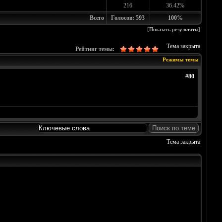
216
36.42%
Всего
Голосов: 593
100%
[
Показать результаты
]
Тема закрыта
Рейтинг темы:
Режимы темы
#80
Тема закрыта