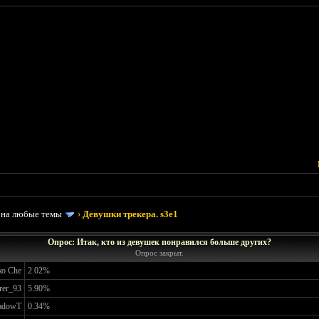
 на любые темы
›
Девушки трекера. s3e1
Опрос: Итак, кто из девушек понравился больше других?
Опрос закрыт.
о Che
2.02%
rer_93
5.90%
adowT
0.34%