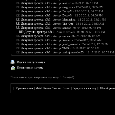
RE: Девушки трекера. s3e1
- Автор:
metr
- 12-16-2011, 07:19 PM
RE: Девушки трекера. s3e1
- Автор:
snegovik
- 12-22-2011, 06:24 PM
RE: Девушки трекера. s3e1
- Автор:
DecayM
- 12-26-2011, 04:52 AM
RE: Девушки трекера. s3e1
- Автор:
DecayM
- 12-26-2011, 06:06 PM
RE: Девушки трекера. s3e1
- Автор:
Maniachka
- 12-29-2011, 03:21 PM
RE: Девушки трекера. s3e1
- Автор:
The_One
- 05-04-2012, 04:33 AM
RE: Девушки трекера. s3e1
- Автор:
Sandor
- 05-04-2012, 02:44 PM
RE: Девушки трекера. s3e1
- Автор:
psykatz
- 06-01-2012, 11:30 PM
RE: Девушки трекера. s3e1
- Автор:
runica
- 07-25-2012, 07:03 AM
RE: Девушки трекера. s3e1
- Автор:
Ro-neF
- 07-25-2012, 08:58 AM
RE: Девушки трекера. s3e1
- Автор:
jared_wanted
- 07-25-2012, 12:09 PM
RE: Девушки трекера. s3e1
- Автор:
TMD
- 10-10-2012, 06:50 AM
RE: Девушки трекера. s3e1
- Автор:
andrejmersedes33
- 12-17-2012, 08:53 PM
Версия для просмотра
Подписаться на тему
Пользователи просматривают эту тему: 1 Гость(ей)
|
Обратная связь
|
Metal Torrent Tracker Forum
|
Вернуться к началу
|
|
Лёгкий реж