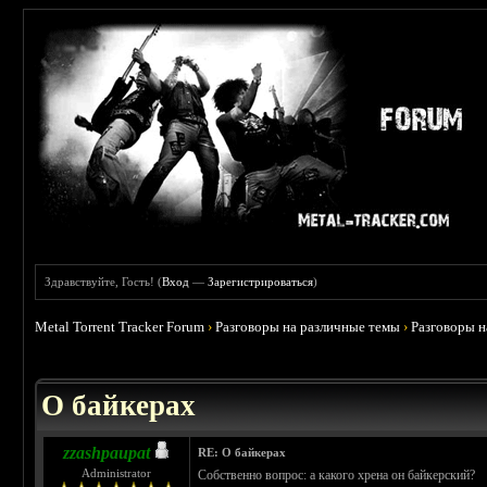
Здравствуйте, Гость! (
Вход
—
Зарегистрироваться
)
Metal Torrent Tracker Forum
›
Разговоры на различные темы
›
Разговоры 
 5
О байкерах
zzashpaupat
RE: О байкерах
Administrator
Собственно вопрос: а какого хрена он байкерский?