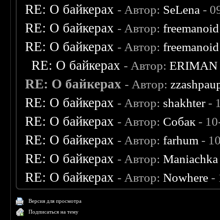
RE: О байкерах
- Автор:
SeLena
- 0
RE: О байкерах
- Автор:
freemanoid
RE: О байкерах
- Автор:
freemanoid
RE: О байкерах
- Автор:
ERIMAN
RE: О байкерах
- Автор:
zzashpau
RE: О байкерах
- Автор:
shakhter
- 
RE: О байкерах
- Автор:
Собак
- 10
RE: О байкерах
- Автор:
farhum
- 1
RE: О байкерах
- Автор:
Maniachka
RE: О байкерах
- Автор:
Nowhere
- 
Версия для просмотра
Подписаться на тему