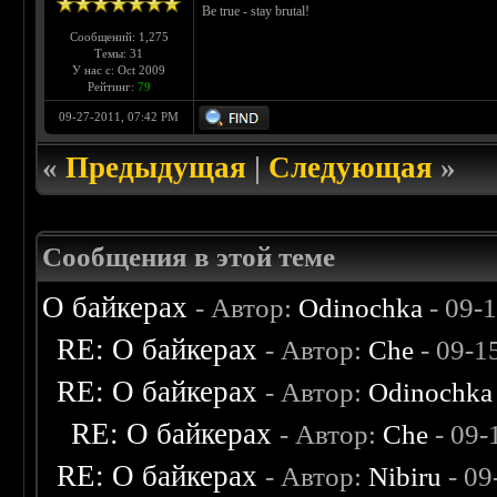
Be true - stay brutal!
Сообщений: 1,275
Темы: 31
У нас с: Oct 2009
Рейтинг:
79
09-27-2011, 07:42 PM
«
Предыдущая
|
Следующая
»
Сообщения в этой теме
О байкерах
- Автор:
Odinochka
- 09-
RE: О байкерах
- Автор:
Che
- 09-1
RE: О байкерах
- Автор:
Odinochka
RE: О байкерах
- Автор:
Che
- 09-
RE: О байкерах
- Автор:
Nibiru
- 09