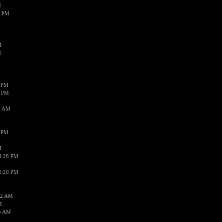
M
7 PM
M
M
1 PM
8 PM
7 AM
2 PM
M
4:28 PM
2:20 PM
52 AM
M
5 AM