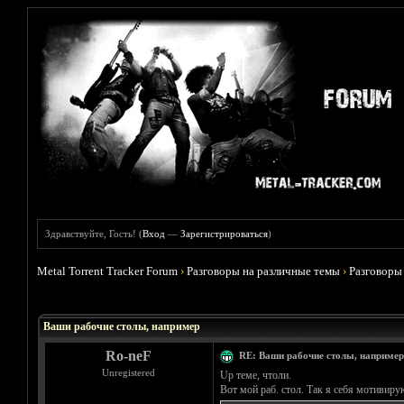
Здравствуйте, Гость! (
Вход
—
Зарегистрироваться
)
Metal Torrent Tracker Forum
›
Разговоры на различные темы
›
Разговоры
Голосов: 3 - Средняя оценка: 3.67
1
2
3
4
5
Ваши рабочие столы, например
Ro-neF
RE: Ваши рабочие столы, например
Unregistered
Up теме, чтоли.
Вот мой раб. стол. Так я себя мотивиру