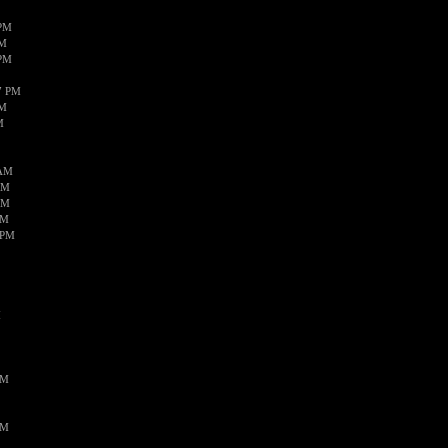
 PM
PM
 PM
7 PM
PM
M
 AM
AM
PM
PM
 PM
M
PM
PM