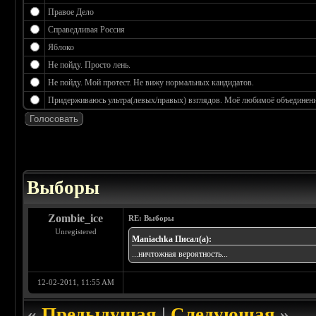
Правое Дело
Справедливая Россия
Яблоко
Не пойду. Просто лень.
Не пойду. Мой протест. Не вижу нормальных кандидатов.
Придерживаюсь ультра(левых/правых) взглядов. Моё любимоё объединение
 3.17
Выборы
Zombie_ice
RE: Выборы
Unregistered
Maniachka Писал(а):
...ничтожная вероятность...
12-02-2011, 11:55 AM
«
Предыдущая
|
Следующая
»