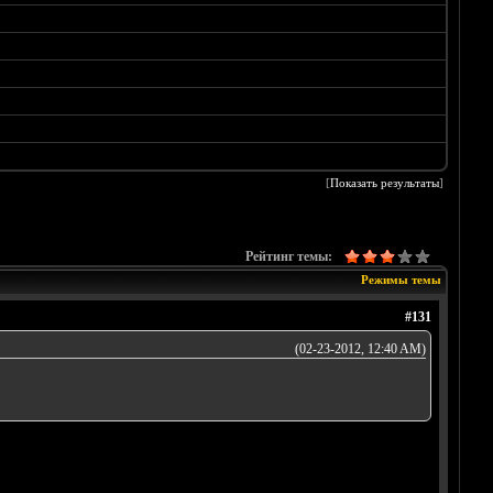
[
Показать результаты
]
Рейтинг темы:
Режимы темы
#131
(02-23-2012, 12:40 AM)