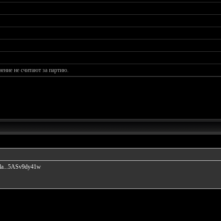
ние не считают за партию.
pla...5ASv9dy41w