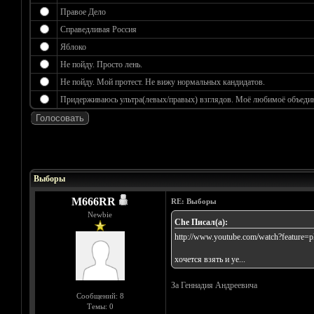
Правое Дело
Справедливая Россия
Яблоко
Не пойду. Просто лень.
Не пойду. Мой протест. Не вижу нормальных кандидатов.
Придерживаюсь ультра(левых/правых) взглядов. Моё любимоё объедине
Голосов: 6 - Средняя оценка: 3.17
1
2
3
4
5
Выборы
M666RR
RE: Выборы
Newbie
Che Писал(а):
http://www.youtube.com/watch?feature=
хочется взять и уе...
За Геннадия Андреевича
Сообщений: 8
Темы: 0